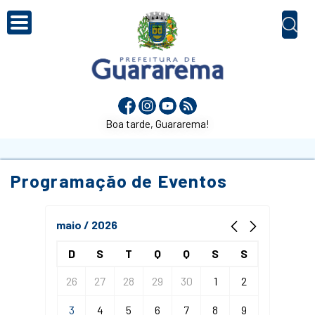
Boa tarde, Guararema!
Programação de Eventos
maio / 2026
D
S
T
Q
Q
S
S
26
27
28
29
30
1
2
3
4
5
6
7
8
9