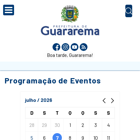
Boa tarde, Guararema!
Programação de Eventos
julho / 2026
D
S
T
Q
Q
S
S
28
29
30
1
2
3
4
5
6
7
8
9
10
11