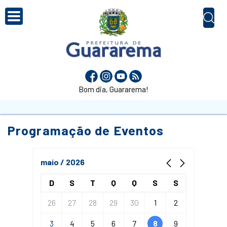
Bom dia, Guararema!
Programação de Eventos
maio / 2026
D
S
T
Q
Q
S
S
26
27
28
29
30
1
2
3
4
5
6
7
8
9