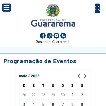
Boa noite, Guararema!
Programação de Eventos
maio / 2026
D
S
T
Q
Q
S
S
26
27
28
29
30
1
2
3
4
5
6
7
8
9