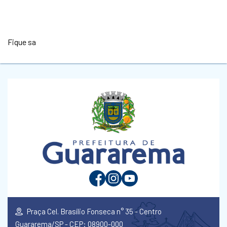
Fique sa
Praça Cel. Brasílio Fonseca n° 35 - Centro
Guararema/SP - CEP: 08900-000