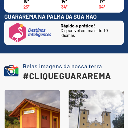
16°
14°
17°
25°
34°
34°
GUARAREMA NA PALMA DA SUA MÃO
Rápido e prático!
Disponível em mais de 10
ídiomas
Belas imagens da nossa terra
#CLIQUEGUARAREMA