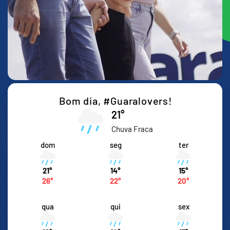
Bom dia,
#Guaralovers!
21°
Chuva Fraca
dom
seg
ter
21°
14°
15°
26°
22°
20°
qua
qui
sex