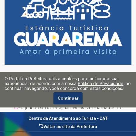
Praça Cel. Brasílio Fonseca, 35 - Centro
O Portal da Prefeitura utiliza cookies para melhorar a sua
Guararema/SP - CEP: 08900-000
experiência, de acordo com a nossa
Política de Privacidade
, ao
continuar navegando, você concorda com estas condições.
turismo@guararema.sp.gov.br
Continuar
(11) 4693-8000
Segunda à sexta-feira, das 08h às 12h e das 13h às 17h
Centro de Atendimento ao Turista - CAT
Voltar ao site da Prefeitura