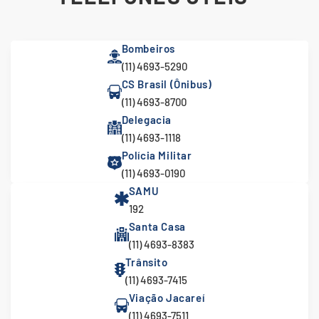
Bombeiros
(11) 4693-5290
CS Brasil (Ônibus)
(11) 4693-8700
Delegacia
(11) 4693-1118
Polícia Militar
(11) 4693-0190
SAMU
192
Santa Casa
(11) 4693-8383
Trânsito
(11) 4693-7415
Viação Jacareí
(11) 4693-7511