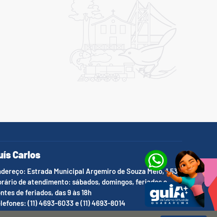
uís Carlos
dereço: Estrada Municipal Argemiro de Souza Melo, 1.536
rário de atendimento: sábados, domingos, feriados e
ntes de feriados, das 9 às 18h
lefones: (11) 4693-6033 e (11) 4693-8014