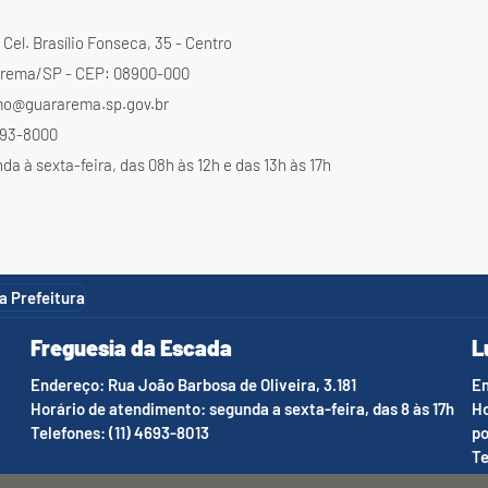
Cel. Brasílio Fonseca, 35 - Centro
rema/SP - CEP: 08900-000
mo@guararema.sp.gov.br
4693-8000
a à sexta-feira, das 08h às 12h e das 13h às 17h
da Prefeitura
Freguesia da Escada
L
Endereço: Rua João Barbosa de Oliveira, 3.181
En
Horário de atendimento: segunda a sexta-feira, das 8 às 17h
Ho
Telefones: (11) 4693-8013
po
Te