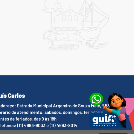
uís Carlos
dereço: Estrada Municipal Argemiro de Souza Melo, 1.536
rário de atendimento: sábados, domingos, feriados e
ntes de feriados, das 9 às 18h
lefones: (11) 4693-6033 e (11) 4693-8014