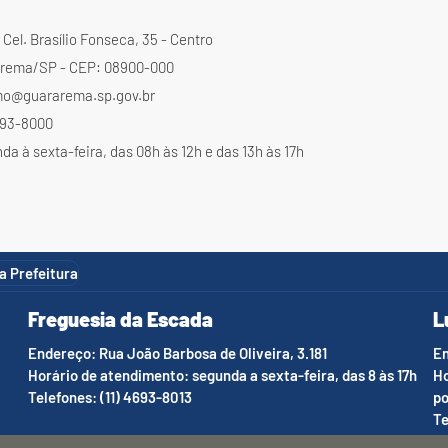
Cel. Brasílio Fonseca, 35 - Centro
rema/SP - CEP: 08900-000
mo@guararema.sp.gov.br
4693-8000
a à sexta-feira, das 08h às 12h e das 13h às 17h
da Prefeitura
Freguesia da Escada
L
Endereço: Rua João Barbosa de Oliveira, 3.181
En
Horário de atendimento: segunda a sexta-feira, das 8 às 17h
Ho
Telefones: (11) 4693-8013
po
Te