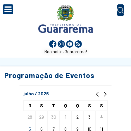
Boa noite, Guararema!
Programação de Eventos
julho / 2026
D
S
T
Q
Q
S
S
28
29
30
1
2
3
4
5
6
7
8
9
10
11