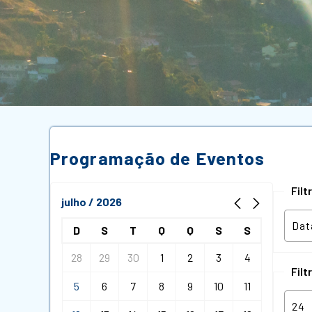
Programação de Eventos
Fil
julho / 2026
D
S
T
Q
Q
S
S
28
29
30
1
2
3
4
Filt
5
6
7
8
9
10
11