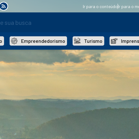
Ir para o conteúdo
Ir para o m
o
Empreendedorismo
Turismo
Impren