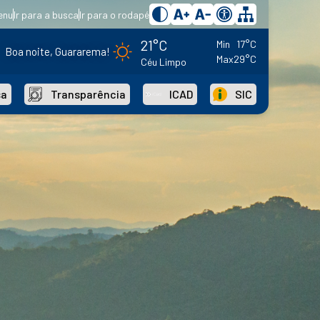
enu
Ir para a busca
Ir para o rodapé
21°C
Min
17°C
Boa noite, Guararema!
Max
29°C
Céu Limpo
sa
Transparência
ICAD
SIC