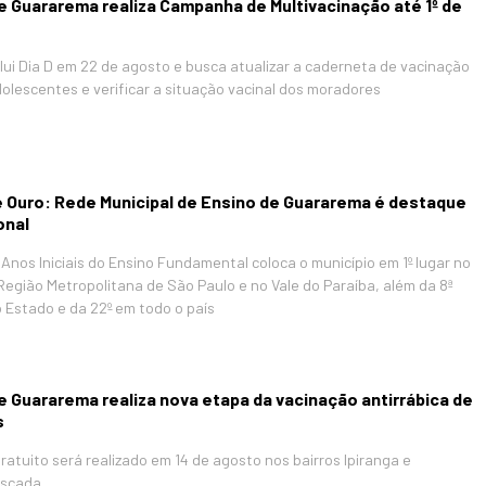
e Guararema realiza Campanha de Multivacinação até 1º de
clui Dia D em 22 de agosto e busca atualizar a caderneta de vacinação
dolescentes e verificar a situação vacinal dos moradores
 Ouro: Rede Municipal de Ensino de Guararema é destaque
onal
Anos Iniciais do Ensino Fundamental coloca o município em 1º lugar no
 Região Metropolitana de São Paulo e no Vale do Paraíba, além da 8ª
 Estado e da 22º em todo o país
e Guararema realiza nova etapa da vacinação antirrábica de
s
atuito será realizado em 14 de agosto nos bairros Ipiranga e
Escada