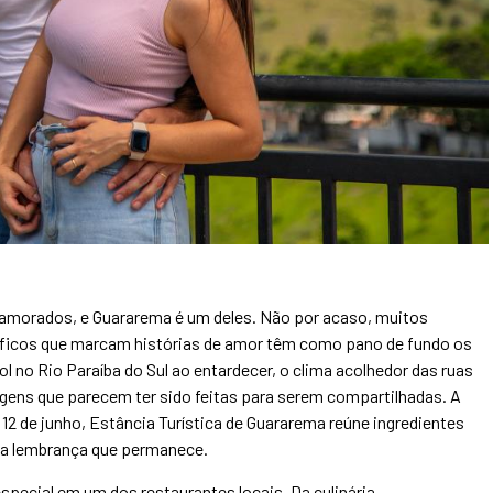
amorados, e Guararema é um deles. Não por acaso, muitos
áficos que marcam histórias de amor têm como pano de fundo os
ol no Rio Paraíba do Sul ao entardecer, o clima acolhedor das ruas
agens que parecem ter sido feitas para serem compartilhadas. A
2 de junho, Estância Turística de Guararema reúne ingredientes
ma lembrança que permanece.
special em um dos restaurantes locais. Da culinária