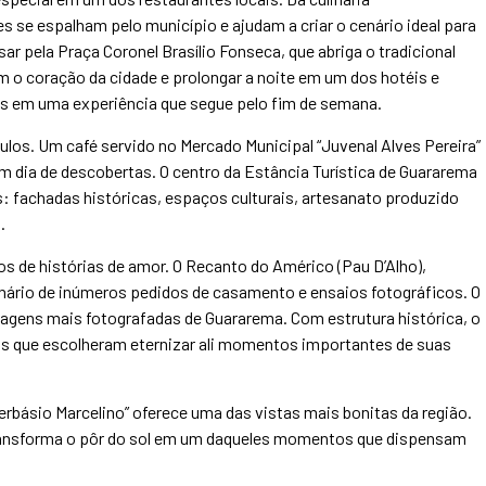
 se espalham pelo município e ajudam a criar o cenário ideal para
ar pela Praça Coronel Brasílio Fonseca, que abriga o tradicional
m o coração da cidade e prolongar a noite em um dos hotéis e
s em uma experiência que segue pelo fim de semana.
los. Um café servido no Mercado Municipal “Juvenal Alves Pereira”
m dia de descobertas. O centro da Estância Turística de Guararema
 fachadas históricas, espaços culturais, artesanato produzido
.
s de histórias de amor. O Recanto do Américo (Pau D’Alho),
cenário de inúmeros pedidos de casamento e ensaios fotográficos. O
agens mais fotografadas de Guararema. Com estrutura histórica, o
ais que escolheram eternizar ali momentos importantes de suas
erbásio Marcelino” oferece uma das vistas mais bonitas da região.
e transforma o pôr do sol em um daqueles momentos que dispensam