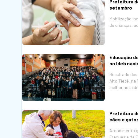
Prefeitura d
setembro
Mobilização in
de crianças, a
Educação de
no Ideb naci
Resultado dos 
Alto Tietê, na
melhor nota do
Prefeitura d
cães e gato
Atendimento gr
Freguesia da 