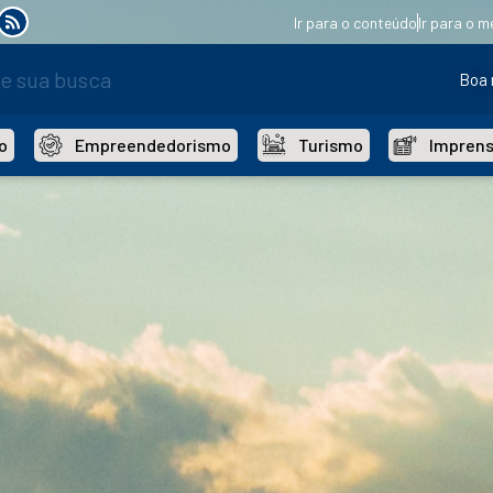
Ir para o conteúdo
Ir para o m
Boa 
o
Empreendedorismo
Turismo
Impren