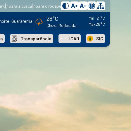
enu
Ir para a busca
Ir para o rodapé
28°C
Min
21°C
noite, Guararema!
Max
28°C
Chuva Moderada
sa
Transparência
ICAD
SIC