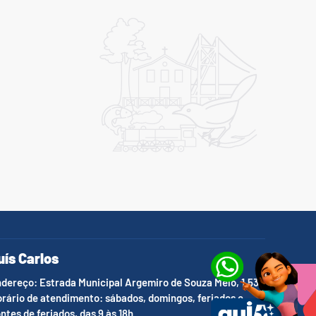
uís Carlos
dereço: Estrada Municipal Argemiro de Souza Melo, 1.536
rário de atendimento: sábados, domingos, feriados e
ntes de feriados, das 9 às 18h