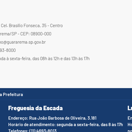
Cel. Brasílio Fonseca, 35 - Centro
rema/SP - CEP: 08900-000
mo@guararema.sp.gov.br
4693-8000
a à sexta-feira, das 08h às 12h e das 13h às 17h
da Prefeitura
Freguesia da Escada
L
Endereço: Rua João Barbosa de Oliveira, 3.181
En
Horário de atendimento: segunda a sexta-feira, das 8 às 17h
Ho
Telefones: (11) 4693-8013
po