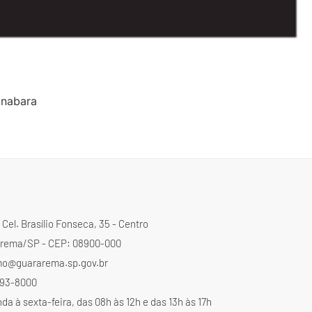
anabara
Cel. Brasílio Fonseca, 35 - Centro
rema/SP - CEP: 08900-000
mo@guararema.sp.gov.br
4693-8000
a à sexta-feira, das 08h às 12h e das 13h às 17h