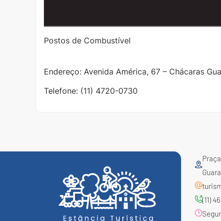
Postos de Combustível
Endereço: Avenida América, 67 – Chácaras Gu
Telefone: (11) 4720-0730
Praça 
Guara
turis
(11) 
Segund