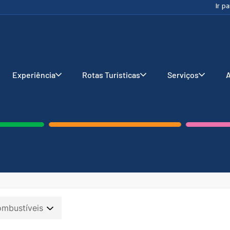
Ir p
Experiência
Rotas Turísticas
Serviços
A
ombustíveis