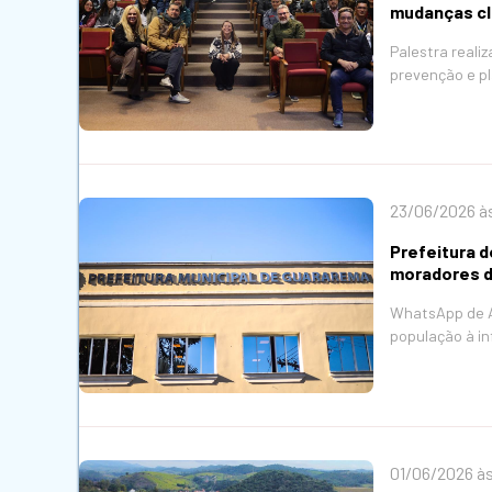
mudanças cl
Palestra reali
prevenção e p
23/06/2026 às
Prefeitura 
moradores d
WhatsApp de At
população à in
01/06/2026 às