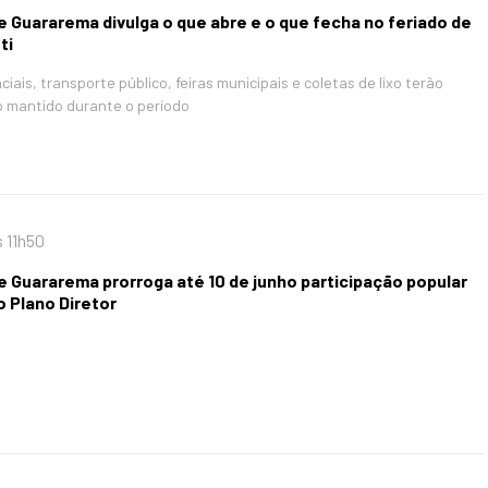
e Guararema divulga o que abre e o que fecha no feriado de
ti
iais, transporte público, feiras municipais e coletas de lixo terão
 mantido durante o período
 11h50
e Guararema prorroga até 10 de junho participação popular
o Plano Diretor