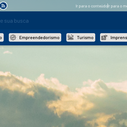
Ir para o conteúdo
Ir para o m
o
Empreendedorismo
Turismo
Impren