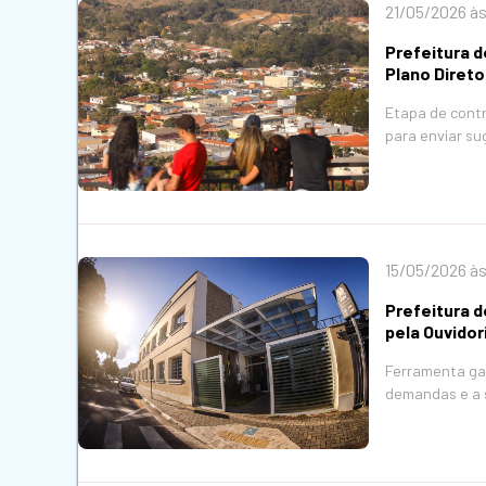
21/05/2026 às
Prefeitura d
Plano Direto
Etapa de contr
para enviar s
15/05/2026 às
Prefeitura 
pela Ouvidor
Ferramenta ga
demandas e a s