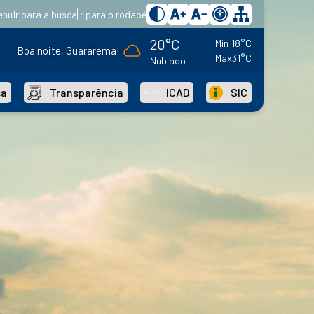
enu
Ir para a busca
Ir para o rodapé
20°C
Min
18°C
Boa noite, Guararema!
Max
31°C
Nublado
sa
Transparência
ICAD
SIC