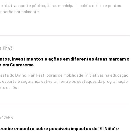
iais, transporte público, feiras municipais, coleta de lixo e pontos
ncionarão normalmente
s 11h43
ntos, investimentos e ações em diferentes áreas marcam o
o em Guararema
Festa do Divino, Fan Fest, obras de mobilidade, iniciativas na educação,
, esporte e segurança estiveram entre os destaques da programação
nte o mês
s 12h55
cebe encontro sobre possíveis impactos do ‘El Niño’ e