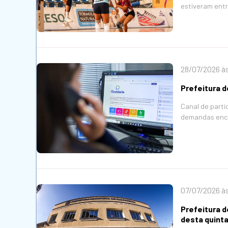
estiveram ent
28/07/2026 à
Prefeitura 
Canal de part
demandas enca
07/07/2026 à
Prefeitura d
desta quinta