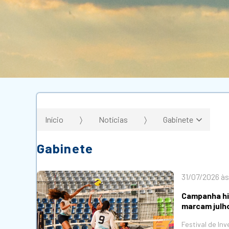
Início
Notícias
Gabinete
Gabinete
31/07/2026 às
Campanha hi
marcam julh
Festival de I