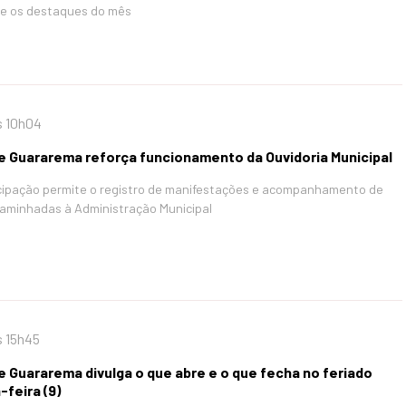
re os destaques do mês
s 10h04
de Guararema reforça funcionamento da Ouvidoria Municipal
icipação permite o registro de manifestações e acompanhamento de
minhadas à Administração Municipal
s 15h45
e Guararema divulga o que abre e o que fecha no feriado
-feira (9)