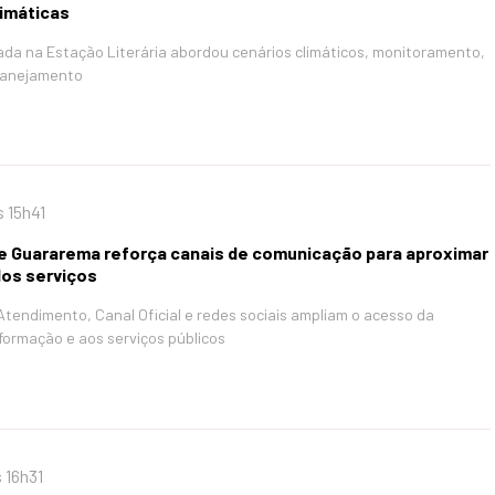
imáticas
zada na Estação Literária abordou cenários climáticos, monitoramento,
lanejamento
 15h41
de Guararema reforça canais de comunicação para aproximar
os serviços
endimento, Canal Oficial e redes sociais ampliam o acesso da
formação e aos serviços públicos
 16h31