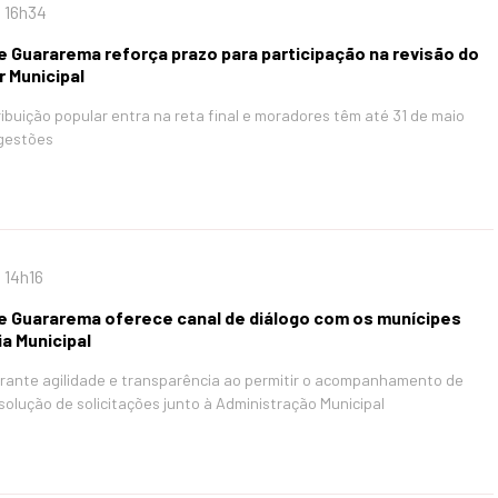
 16h34
e Guararema reforça prazo para participação na revisão do
r Municipal
ibuição popular entra na reta final e moradores têm até 31 de maio
ugestões
 14h16
de Guararema oferece canal de diálogo com os munícipes
ia Municipal
rante agilidade e transparência ao permitir o acompanhamento de
olução de solicitações junto à Administração Municipal