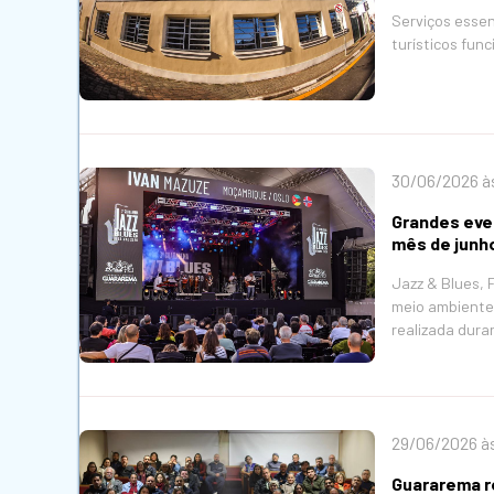
Serviços essenc
turísticos fu
30/06/2026 à
Grandes eve
mês de junh
Jazz & Blues, 
meio ambiente
realizada dura
29/06/2026 à
Guararema re